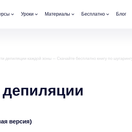
урсы
Уроки
Материалы
Бесплатно
Блог
и депиляции каждой зоны — Скачайте бесплатно книгу по шугаринг
 депиляции
ная версия)