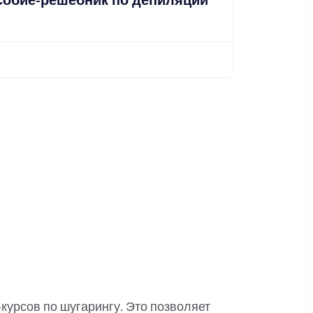
собие-решебник по депиляции
Наст
Подро
урсов по шугарингу. Это позволяет