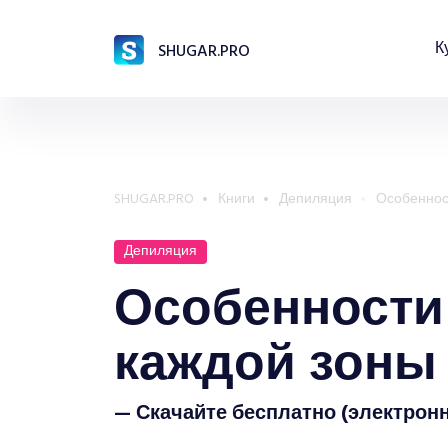
К
SHUGAR.PRO
SHUGAR.PRO
Книги
Депиляция
Особенност
Депиляция
Особенности
каждой зоны
— Скачайте бесплатно (электрон