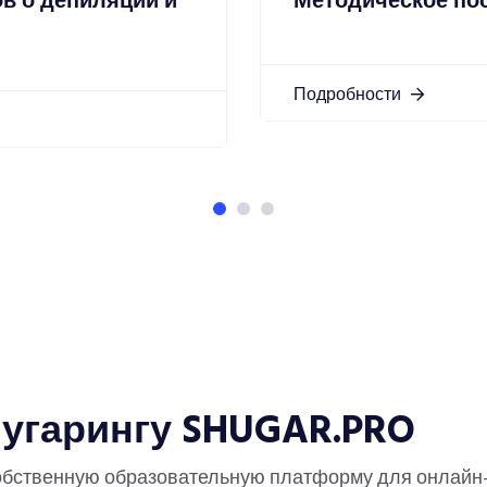
в о депиляции и
Методическое по
Подробности
угарингу SHUGAR.PRO
обственную образовательную платформу для онлайн-к