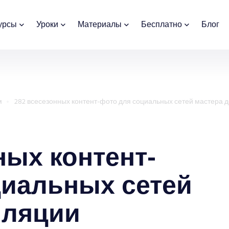
урсы
Уроки
Материалы
Бесплатно
Блог
м
282 всесезонных контент-фото для социальных сетей мастера 
ных контент-
циальных сетей
иляции