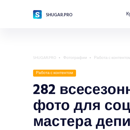
К
SHUGAR.PRO
SHUGAR.PRO
Фотографии
Работа с контенто
Работа с контентом
282 всесезон
фото для со
мастера деп