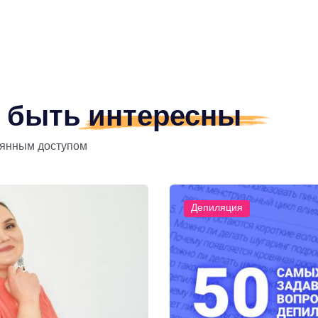
т быть
интересны
оянным доступом
Депиляция