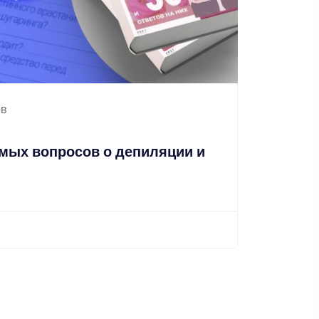
ов
282
Комплек
мых вопросов о депиляции и
Всес
сете
990