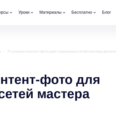
урсы
Уроки
Материалы
Бесплатно
Блог
м
75 осенних контент-фото для социальных сетей мастера депил
онтент-фото для
сетей мастера