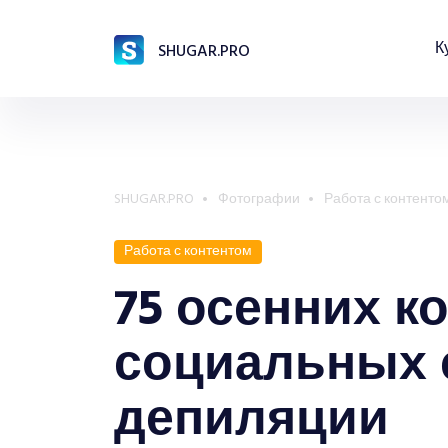
К
SHUGAR.PRO
SHUGAR.PRO
Фотографии
Работа с контенто
Работа с контентом
75 осенних к
социальных 
депиляции